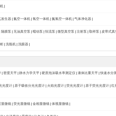
机
|
气发生器
氮空一体机
氢空一体机
氮氢空一体机
气体净化器
|
|
|
|
|
隔膜泵
无油真空泵
蠕动泵
恒流泵
微型真空泵
注射泵
取样泵
皮带式真
|
|
|
|
|
|
|
|
柜
洗瓶机
洗眼器
|
|
|
秤
密度天平
静水力学天平
硬质泡沫吸水率测定仪
液体比重天平
快速水分
|
|
|
|
|
光光度计
原子吸收分光光度计
火焰光度计
荧光光度计
原子荧光光度计
红
|
|
|
|
|
置显微镜
荧光显微镜
金相显微镜
体视显微镜
|
|
|
|