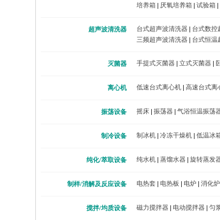
培养箱
厌氧培养箱
试验箱
|
|
|
台式超声波清洗器
台式数控
超声波清洗器
|
三频超声波清洗器
台式恒温
|
手提式灭菌器
立式灭菌器
灭菌器
|
|
低速台式离心机
高速台式离
离心机
|
摇床
振荡器
气浴恒温振荡
振荡设备
|
|
制冰机
冷冻干燥机
低温冰
制冷设备
|
|
纯水机
蒸馏水器
旋转蒸发
纯化/萃取设备
|
|
电热套
电热板
电炉
消化炉
制样/消解及反应设备
|
|
|
磁力搅拌器
电动搅拌器
匀
搅拌/均质设备
|
|