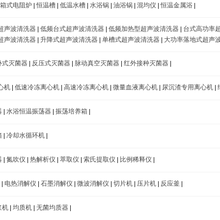
箱式电阻炉
恒温槽
低温水槽
水浴锅
油浴锅
混均仪
恒温金属浴
|
|
|
|
|
|
|
超声波清洗器
低频台式超声波清洗器
低频加热型超声波清洗器
台式高功率
|
|
|
超声波清洗器
升降式超声波清洗器
单槽式超声波清洗器
大功率落地式超声
|
|
|
卧式灭菌器
反压式灭菌器
脉动真空灭菌器
红外接种灭菌器
|
|
|
|
心机
低速冷冻离心机
高速冷冻离心机
微量血液离心机
尿沉渣专用离心机
|
|
|
|
|
器
水浴恒温振荡器
振荡培养箱
|
|
|
箱
冷却水循环机
|
|
器
氮吹仪
热解析仪
萃取仪
索氏提取仪
比例稀释仪
|
|
|
|
|
|
电热消解仪
石墨消解仪
微波消解仪
切片机
压片机
反应釜
|
|
|
|
|
|
|
浆机
均质机
无菌均质器
|
|
|