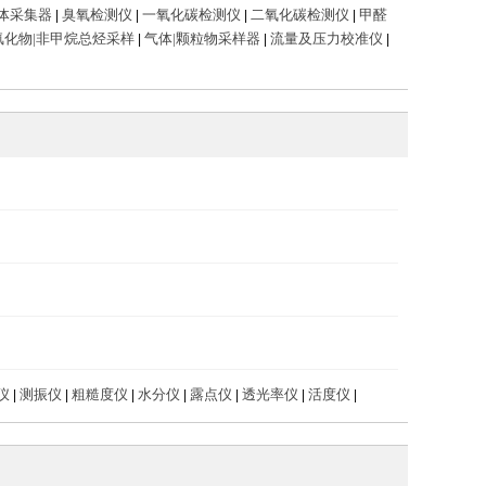
体采集器
臭氧检测仪
一氧化碳检测仪
二氧化碳检测仪
甲醛
|
|
|
|
s|氟化物|非甲烷总烃采样
气体|颗粒物采样器
流量及压力校准仪
|
|
|
仪
测振仪
粗糙度仪
水分仪
露点仪
透光率仪
活度仪
|
|
|
|
|
|
|