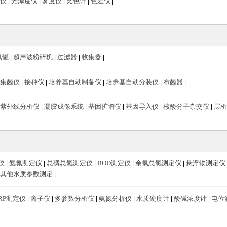
仪
光泽度仪
雾度仪
比色计
色差仪
|
|
|
|
|
氮罐
超声波粉碎机
过滤器
收集器
|
|
|
|
集菌仪
接种仪
培养基自动制备仪
培养基自动分装仪
布菌器
|
|
|
|
|
紫外线分析仪
凝胶成像系统
基因扩增仪
基因导入仪
核酸分子杂交仪
层析
|
|
|
|
|
仪
氨氮测定仪
总磷总氮测定仪
BOD测定仪
余氯总氯测定仪
悬浮物测定仪
|
|
|
|
|
其他水质参数测定
|
RP测定仪
离子仪
多参数分析仪
氨氮分析仪
水质硬度计
酸碱浓度计
电位
|
|
|
|
|
|