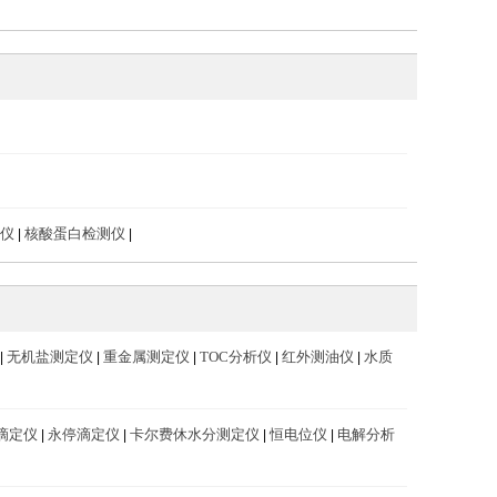
仪
核酸蛋白检测仪
|
|
无机盐测定仪
重金属测定仪
TOC分析仪
红外测油仪
水质
|
|
|
|
|
滴定仪
永停滴定仪
卡尔费休水分测定仪
恒电位仪
电解分析
|
|
|
|