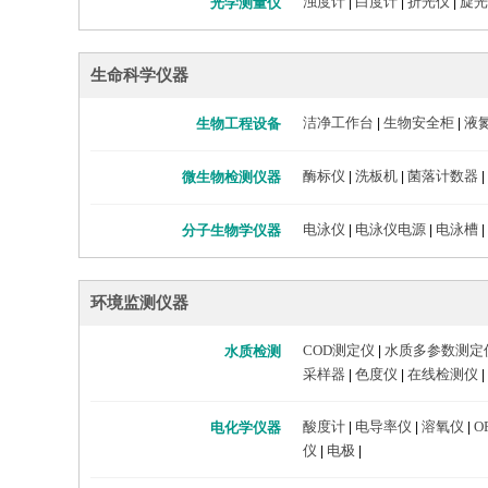
浊度计
白度计
折光仪
旋光
光学测量仪
|
|
|
生命科学仪器
洁净工作台
生物安全柜
液
生物工程设备
|
|
酶标仪
洗板机
菌落计数器
微生物检测仪器
|
|
|
电泳仪
电泳仪电源
电泳槽
分子生物学仪器
|
|
|
环境监测仪器
COD测定仪
水质多参数测定
水质检测
|
采样器
色度仪
在线检测仪
|
|
|
酸度计
电导率仪
溶氧仪
O
电化学仪器
|
|
|
仪
电极
|
|