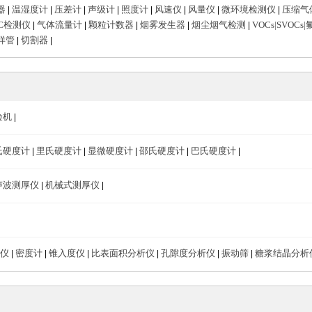
器
温湿度计
压差计
声级计
照度计
风速仪
风量仪
微环境检测仪
压缩气
|
|
|
|
|
|
|
|
C检测仪
气体流量计
颗粒计数器
烟雾发生器
烟尘烟气检测
VOCs|SVOC
|
|
|
|
|
样管
切割器
|
|
验机
|
氏硬度计
里氏硬度计
显微硬度计
邵氏硬度计
巴氏硬度计
|
|
|
|
|
声波测厚仪
机械式测厚仪
|
|
仪
密度计
锥入度仪
比表面积分析仪
孔隙度分析仪
振动筛
糖浆结晶分析
|
|
|
|
|
|