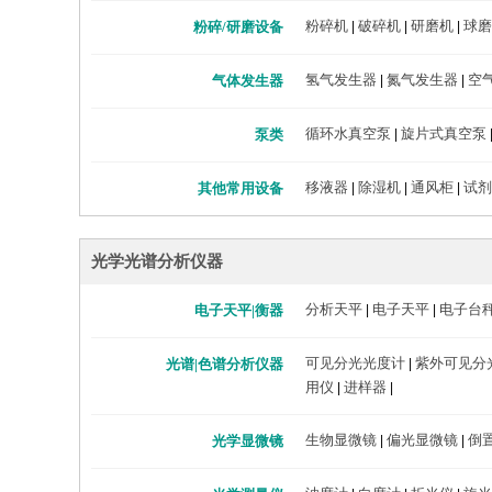
粉碎机
破碎机
研磨机
球磨
粉碎/研磨设备
|
|
|
氢气发生器
氮气发生器
空
气体发生器
|
|
循环水真空泵
旋片式真空泵
泵类
|
移液器
除湿机
通风柜
试剂
其他常用设备
|
|
|
光学光谱分析仪器
分析天平
电子天平
电子台
电子天平|衡器
|
|
可见分光光度计
紫外可见分
光谱|色谱分析仪器
|
用仪
进样器
|
|
生物显微镜
偏光显微镜
倒
光学显微镜
|
|