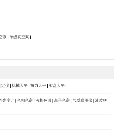
空泵
单级真空泵
|
|
测定仪
机械天平
扭力天平
架盘天平
|
|
|
|
外光度计
色相色谱
液相色谱
离子色谱
气质联用仪
液质联
|
|
|
|
|