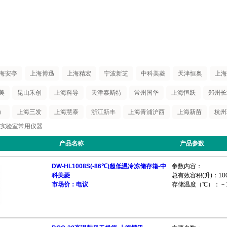
海安亭
上海博迅
上海精宏
宁波新芝
中科美菱
​天津恒奥
上海
美
昆山禾创
上海科导
天津泰斯特
常州国华
上海恒跃
郑州长
）
上海三发
上海慧泰
浙江新丰
上海青浦沪西
上海新苗
杭州
实验室常用仪器
产品名称
产品参数
DW-HL1008S(-86℃)超低温冷冻储存箱-中
参数内容：
科美菱
总有效容积(升)：10
市场价：电议
存储温度（℃）：－1