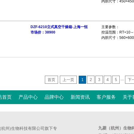
内胆尺寸：450×450
DZF-6210立式真空干燥箱-上海一恒
主要参数：
市场价：38900
控温范围：RT+10～
内胆尺寸：560×600
首页
上一页
1
2
3
4
5
下
···
站首页
产品中心
品牌中心
新闻资讯
客户服务
关于
九菱（杭州）生物
菱(杭州)生物科技有限公司旗下专