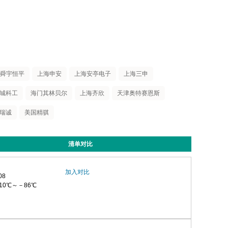
舜宇恒平
上海申安
上海安亭电子
上海三申
城科工
海门其林贝尔
上海齐欣
天津奥特赛恩斯
瑞诚
美国精骐
清单对比
加入对比
08
0℃～－86℃