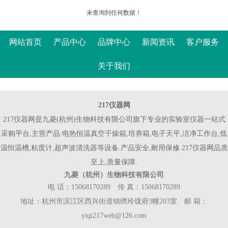
未查询到任何数据！
网站首页
产品中心
品牌中心
新闻资讯
客户服务
关于我们
217仪器网
217仪器网是九菱(杭州)生物科技有限公司旗下专业的实验室仪器一站式
采购平台,主营产品:电热恒温真空干燥箱,培养箱,电子天平,洁净工作台,低
温恒温槽,粘度计,超声波清洗器等设备.产品安全,耐用保修.217仪器网品质
至上,质量保障.
九菱（杭州）生物科技有限公司
电 话：15068170289 传 真：15068170289
地址：杭州市滨江区西兴街道锦绣玲珑府3幢203室 邮 箱：
yiqi217web@126.com