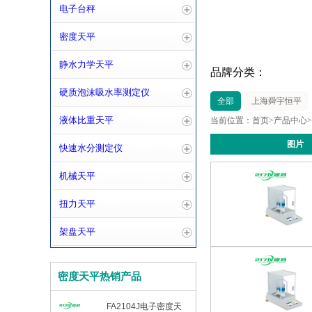
电子台秤
密度天平
静水力学天平
品牌分类：
硬质泡沫吸水率测定仪
全部
上海舜宇恒平
液体比重天平
当前位置：
首页
>
产品中心
>
图片
快速水分测定仪
机械天平
扭力天平
架盘天平
密度天平热销产品
FA2104J电子密度天