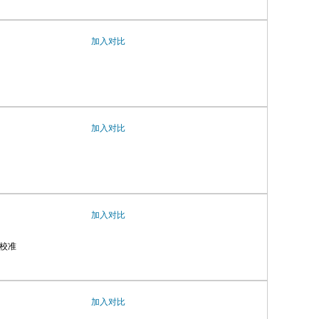
加入对比
加入对比
加入对比
校准
加入对比