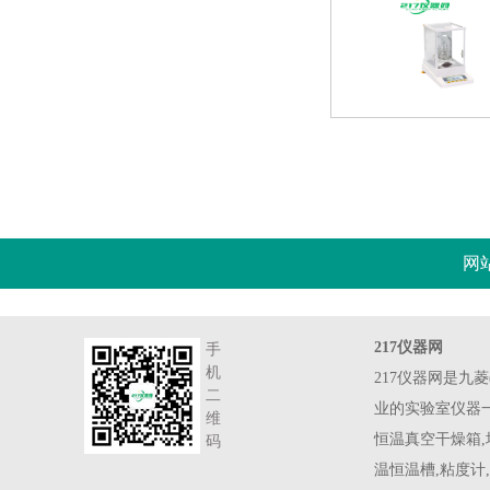
网
217仪器网
手
机
217仪器网是九
二
业的实验室仪器一
维
恒温真空干燥箱,
码
温恒温槽,粘度计