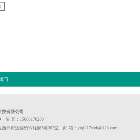
页
我们
科技有限公司
9 传 真：15068170289
街道锦绣玲珑府3幢203室 邮 箱：yiqi217web@126.com