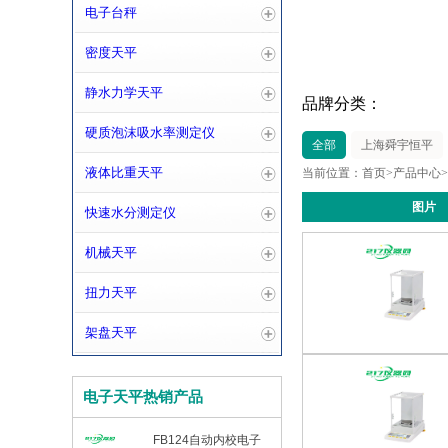
电子台秤
密度天平
静水力学天平
品牌分类：
硬质泡沫吸水率测定仪
全部
上海舜宇恒平
液体比重天平
当前位置：
首页
>
产品中心
>
图片
快速水分测定仪
机械天平
扭力天平
架盘天平
电子天平热销产品
FB124自动内校电子