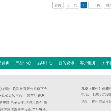
首页
上一页
1
下一页
尾
站首页
产品中心
品牌中心
新闻资讯
客户服务
关于
九菱（杭州）生物
菱(杭州)生物科技有限公司旗下专
电 话：1506817028
站式采购平台,主营产品:电热
地址：杭州市滨江区西兴
培养箱,电子天平,洁净工作台,低
,超声波清洗器等设备.产品安全,