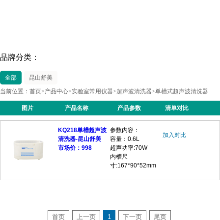
品牌分类：
全部
昆山舒美
当前位置：
首页
>
产品中心
>
实验室常用仪器
>
超声波清洗器
>
单槽式超声波清洗器
图片
产品名称
产品参数
清单对比
KQ218单槽超声波
参数内容：
加入对比
清洗器-昆山舒美
容量：0.6L
市场价：998
超声功率:70W
内槽尺
寸:167*90*52mm
首页
上一页
1
下一页
尾页