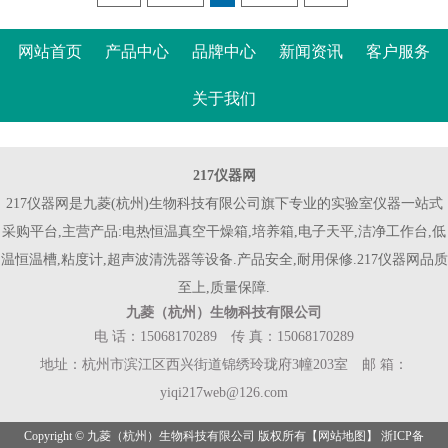
网站首页
产品中心
品牌中心
新闻资讯
客户服务
关于我们
217仪器网
217仪器网是九菱(杭州)生物科技有限公司旗下专业的实验室仪器一站式
采购平台,主营产品:电热恒温真空干燥箱,培养箱,电子天平,洁净工作台,低
温恒温槽,粘度计,超声波清洗器等设备.产品安全,耐用保修.217仪器网品质
至上,质量保障.
九菱（杭州）生物科技有限公司
电 话：15068170289 传 真：15068170289
地址：杭州市滨江区西兴街道锦绣玲珑府3幢203室 邮 箱：
yiqi217web@126.com
Copyright © 九菱（杭州）生物科技有限公司 版权所有【
网站地图
】 浙ICP备